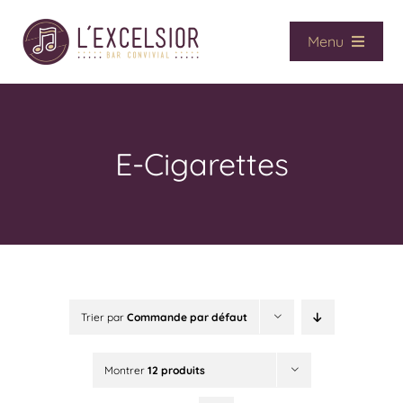
Passer
au
Menu
contenu
Accueil
Café / Bar
Vape
E-Cigarettes
CBD
Presse
Services
Contact
Trier par
Commande par défaut
La boutique
Montrer
12 produits