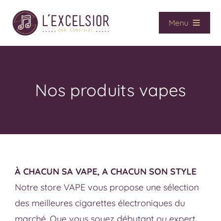
Passer
au
Menu
contenu
Accueil
Café / Bar
Vape
Nos produits vapes
CBD
Presse
Services
Contact
À CHACUN SA VAPE, A CHACUN SON STYLE
La boutique
Notre store VAPE vous propose une sélection
des meilleures cigarettes électroniques du
marché. Que vous soyez débutant ou expert,