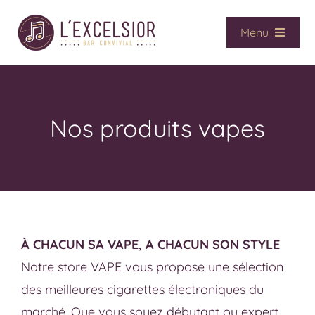
Passer
au
Menu
contenu
Accueil
Café / Bar
Vape
Nos produits vapes
CBD
Presse
Services
Contact
À CHACUN SA VAPE, A CHACUN SON STYLE
La boutique
Notre store VAPE vous propose une sélection
des meilleures cigarettes électroniques du
marché. Que vous soyez débutant ou expert,