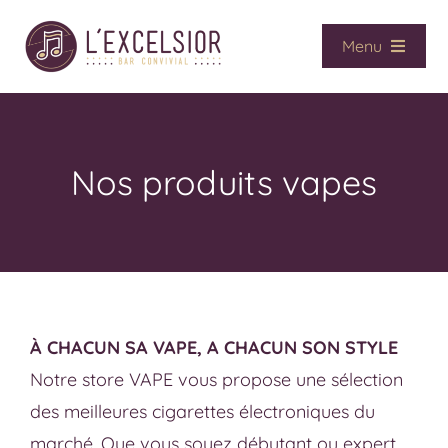
Passer
au
Menu
contenu
Accueil
Café / Bar
Vape
Nos produits vapes
CBD
Presse
Services
Contact
À CHACUN SA VAPE, A CHACUN SON STYLE
La boutique
Notre store VAPE vous propose une sélection
des meilleures cigarettes électroniques du
marché. Que vous soyez débutant ou expert,