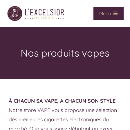
Passer
au
Menu
contenu
Accueil
Café / Bar
Vape
Nos produits vapes
CBD
Presse
Services
Contact
À CHACUN SA VAPE, A CHACUN SON STYLE
La boutique
Notre store VAPE vous propose une sélection
des meilleures cigarettes électroniques du
marché. Que vous soyez débutant ou expert,