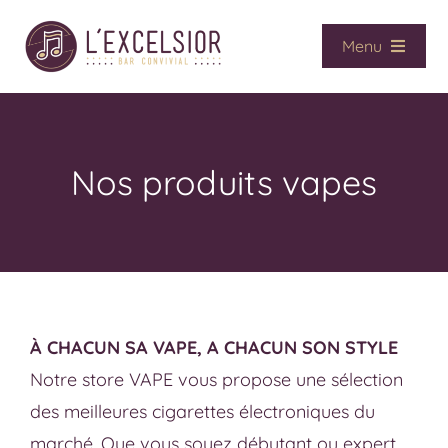
Passer
au
Menu
contenu
Accueil
Café / Bar
Vape
Nos produits vapes
CBD
Presse
Services
Contact
À CHACUN SA VAPE, A CHACUN SON STYLE
La boutique
Notre store VAPE vous propose une sélection
des meilleures cigarettes électroniques du
marché. Que vous soyez débutant ou expert,