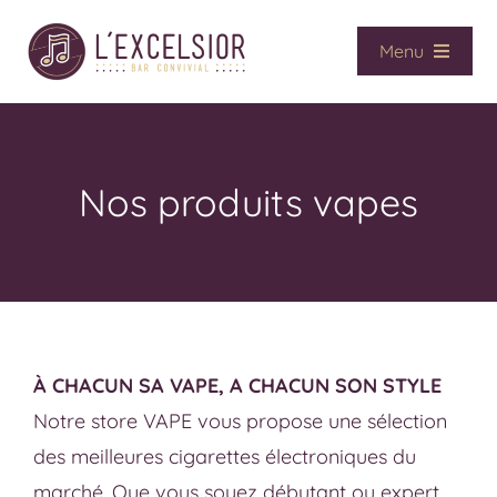
Passer
au
Menu
contenu
Accueil
Café / Bar
Vape
Nos produits vapes
CBD
Presse
Services
Contact
À CHACUN SA VAPE, A CHACUN SON STYLE
La boutique
Notre store VAPE vous propose une sélection
des meilleures cigarettes électroniques du
marché. Que vous soyez débutant ou expert,