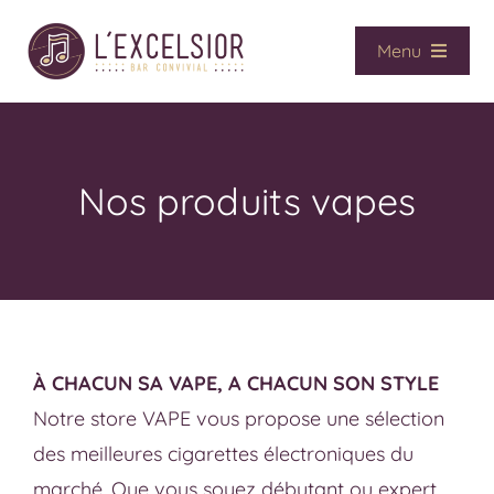
Passer
au
Menu
contenu
Accueil
Café / Bar
Vape
Nos produits vapes
CBD
Presse
Services
Contact
À CHACUN SA VAPE, A CHACUN SON STYLE
La boutique
Notre store VAPE vous propose une sélection
des meilleures cigarettes électroniques du
marché. Que vous soyez débutant ou expert,