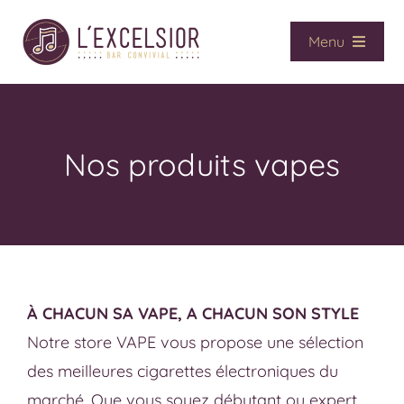
Passer
au
Menu
contenu
Accueil
Café / Bar
Vape
Nos produits vapes
CBD
Presse
Services
Contact
À CHACUN SA VAPE, A CHACUN SON STYLE
La boutique
Notre store VAPE vous propose une sélection
des meilleures cigarettes électroniques du
marché. Que vous soyez débutant ou expert,