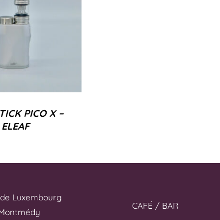
TICK PICO X –
ELEAF
 de Luxembourg
CAFÉ / BAR
 Montmédy