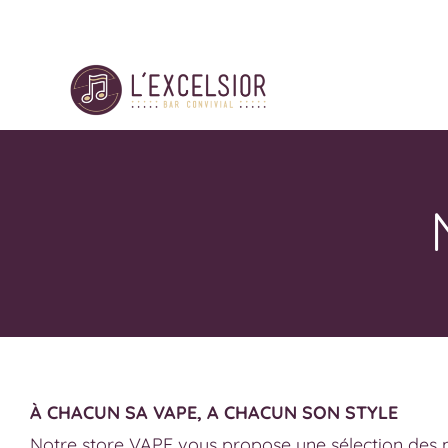
Passer
au
contenu
À CHACUN SA VAPE, A CHACUN SON STYLE
Notre store VAPE vous propose une sélection des m