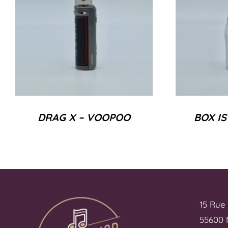
DRAG X – VOOPOO
BOX IS
15 Rue
55600