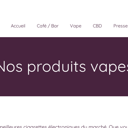
Accueil
Café / Bar
Vape
CBD
Presse
Nos produits vape
eilleures cigarettes électroniques du marché. Que vo